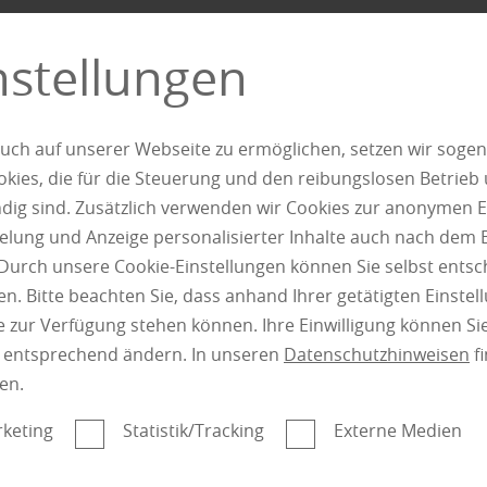
nstellungen
uch auf unserer Webseite zu ermöglichen, setzen wir sogen
ies, die für die Steuerung und den reibungslosen Betrieb
g sind. Zusätzlich verwenden wir Cookies zur anonymen E
pielung und Anzeige personalisierter Inhalte auch nach dem
Durch unsere Cookie-Einstellungen können Sie selbst entsc
n. Bitte beachten Sie, dass anhand Ihrer getätigten Einstell
 zur Verfügung stehen können. Ihre Einwilligung können Sie
n entsprechend ändern. In unseren
Datenschutzhinweisen
fi
Boden
|
Service
en.
Fragen Sie die Laminat-
keting
Statistik/Tracking
Externe Medien
Experten - wenn es um