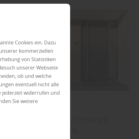
annte Cookies ein. Dazu
 unserer kommerziellen
rhebung von Statistiken
 Besuch unserer Webseite
heiden, ob und welche
ungen eventuell nicht alle
 jederzeit widerrufen und
nden Sie weitere
Bauelemente
|
Türen
Tipps vom Fachmann:
Sicherheit zum