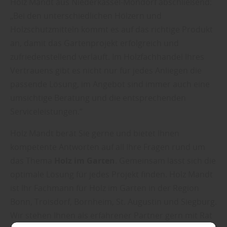
Holz Mandt aus Niederkassel-Mondorf abschließend:
„Bei den unterschiedlichen Hölzern und
Holzschutzmitteln kommt es auf das richtige Produkt
an, damit das Gartenprojekt erfolgreich und
zufriedenstellend verläuft. Im Holzfachhandel Ihres
Vertrauens gibt es nicht nur für jedes Anliegen die
passende Lösung, im Angebot sind immer auch eine
umsichtige Beratung und die entsprechenden
Serviceleistungen.“
Holz Mandt berät Sie gerne und bietet Ihnen
kompetente Antworten auf all Ihre Fragen rund um
das Thema
Holz im Garten
. Gemeinsam lässt sich die
optimale Lösung für jedes Projekt finden. Holz Mandt
ist Ihr Fachmann für Holz im Garten in der Region
Bonn, Troisdorf, Bornheim, St. Augustin und Siegburg.
Wir stehen Ihnen als erfahrener Partner gern mit Rat