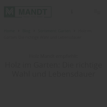
Für Beratungen bitten wir Sie einen Termin mit einem unserer Fachberater zu vereinbaren.
Home
Blog
Sortiment: Garten
Holz im
Garten: Die richtige Wahl und Lebensdauer
Holz Mandt empfiehlt:
Holz im Garten: Die richtige
Wahl und Lebensdauer