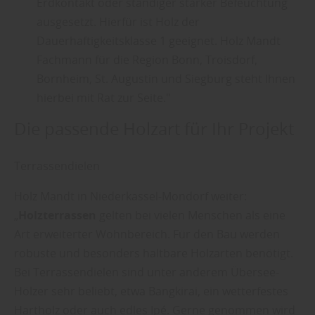
Erdkontakt oder ständiger starker Befeuchtung
ausgesetzt. Hierfür ist Holz der
Dauerhaftigkeitsklasse 1 geeignet. Holz Mandt
Fachmann für die Region Bonn, Troisdorf,
Bornheim, St. Augustin und Siegburg steht Ihnen
hierbei mit Rat zur Seite."
Die passende Holzart für Ihr Projekt
Terrassendielen
Holz Mandt in Niederkassel-Mondorf weiter:
„
Holzterrassen
gelten bei vielen Menschen als eine
Art erweiterter Wohnbereich. Für den Bau werden
robuste und besonders haltbare Holzarten benötigt.
Bei Terrassendielen sind unter anderem Übersee-
Hölzer sehr beliebt, etwa Bangkirai, ein wetterfestes
Hartholz oder auch edles Ipé. Gerne genommen wird