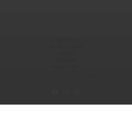
Kataloge
Wissensratgeber
Kontakt
Impressum
Datenschutz
Copyright by Holzhandlung Parkettverleger-Betrieb Math.
Mandt GmbH & Co. KG - 2026
In Kooperation mit dem